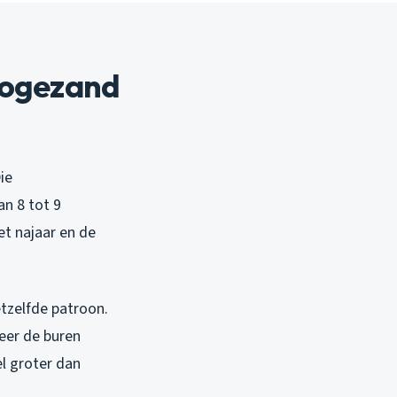
oogezand
ie
n 8 tot 9
et najaar en de
hetzelfde patroon.
neer de buren
el groter dan