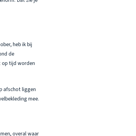
enorm. Dat zie je
ber, heb ik bij
ond de
t op tijd worden
p afschot liggen
evelbekleding mee.
amen, overal waar