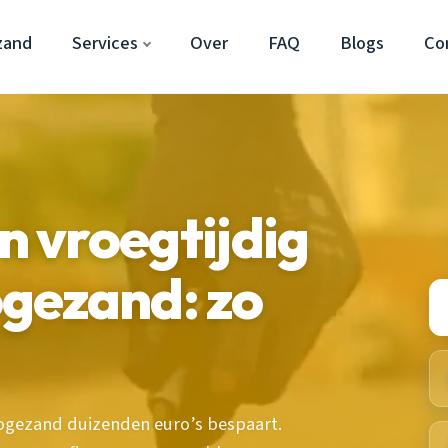
zand
Services
Over
FAQ
Blogs
Co
 vroegtijdig
gezand: zo
ogezand duizenden euro’s bespaart.