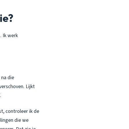
ie?
. Ik werk
 na die
verschoven. Lijkt
.
t, controleer ik de
lingen die we