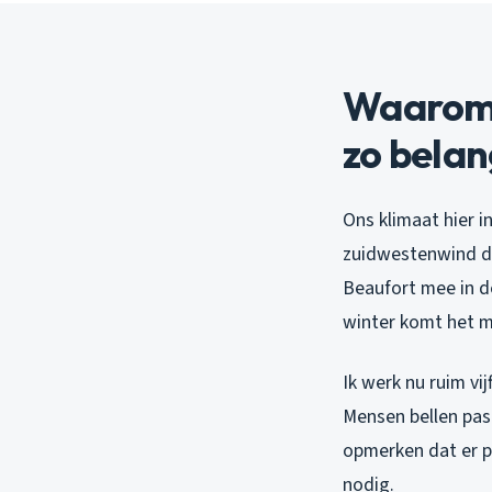
Waarom 
zo belang
Ons klimaat hier i
zuidwestenwind di
Beaufort mee in de
winter komt het me
Ik werk nu ruim vij
Mensen bellen pas 
opmerken dat er pa
nodig.