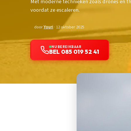
Met moderne technieken zoals drones en t
voordat ze escaleren.
door
Youri
· 12 oktober 2025
NU BEREIKBAAR
BEL 085 019 52 41