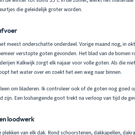
in de winter tot soms 35°C in de zomer, werkt het materiaal 
heurtjes die geleidelijk groter worden.
afvoer
 het meest onderschatte onderdeel. Vorige maand nog, in okto
ppemeer verstopte goten gevonden. Het blad van de bomen r
rijen Kalkwijk zorgt elk najaar voor volle goten. Als die nie
opt het water over en zoekt het een weg naar binnen.
lleen om bladeren. Ik controleer ook of de goten nog goed o
d zijn. Een loshangende goot trekt na verloop van tijd de g
 en loodwerk
te plekken van elk dak. Rond schoorstenen, dakkapellen, dakr