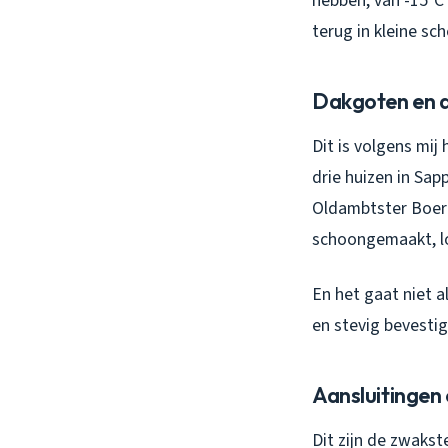
hebben, van -15°C 
terug in kleine sc
Dakgoten en 
Dit is volgens mij
drie huizen in Sa
Oldambtster Boerde
schoongemaakt, lo
En het gaat niet a
en stevig bevestig
Aansluitingen
Dit zijn de zwaks