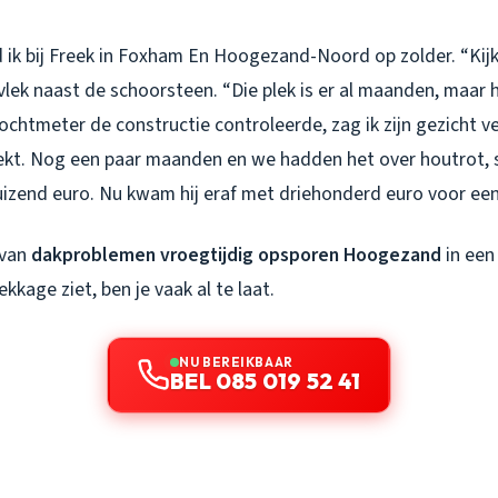
ik bij Freek in Foxham En Hoogezand-Noord op zolder. “Kijk,”
lek naast de schoorsteen. “Die plek is er al maanden, maar he
ochtmeter de constructie controleerde, zag ik zijn gezicht 
kt. Nog een paar maanden en we hadden het over houtrot, 
uizend euro. Nu kwam hij eraf met driehonderd euro voor een
 van
dakproblemen vroegtijdig opsporen Hoogezand
in een
 lekkage
ziet
, ben je vaak al te laat.
NU BEREIKBAAR
BEL 085 019 52 41