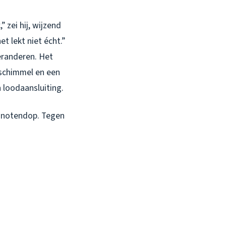
 zei hij, wijzend
t lekt niet écht.”
veranderen. Het
schimmel en een
 loodaansluiting.
 notendop. Tegen