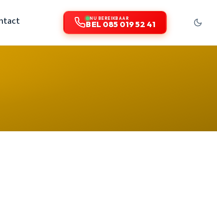
ntact
NU BEREIKBAAR
BEL 085 019 52 41