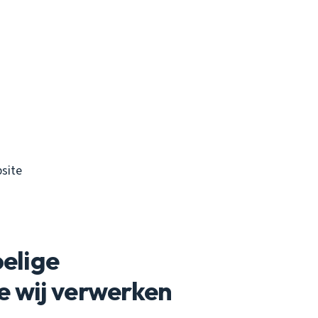
site
oelige
e wij verwerken