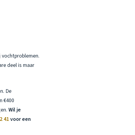
ij vochtproblemen.
are deel is maar
en. De
en €400
gen.
Wil je
2 41
voor een