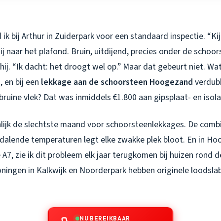
ik bij Arthur in Zuiderpark voor een standaard inspectie. “Ki
ij naar het plafond. Bruin, uitdijend, precies onder de schoor
 hij. “Ik dacht: het droogt wel op.” Maar dat gebeurt niet. Wate
 en bij een
lekkage aan de schoorsteen Hoogezand
verdub
 bruine vlek? Dat was inmiddels €1.800 aan gipsplaat- en isol
lijk de slechtste maand voor schoorsteenlekkages. De combi
 dalende temperaturen legt elke zwakke plek bloot. En in H
e A7, zie ik dit probleem elk jaar terugkomen bij huizen rond 
ningen in Kalkwijk en Noorderpark hebben originele loodslab
NU BEREIKBAAR