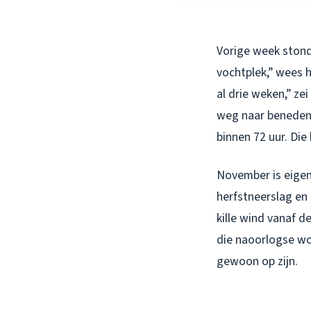
Vorige week stond 
vochtplek,” wees h
al drie weken,” zei
weg naar beneden,
binnen 72 uur. Die
November is eigen
herfstneerslag en
kille wind vanaf d
die naoorlogse wo
gewoon op zijn.