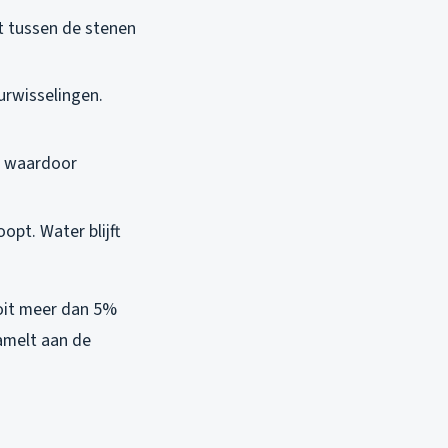
lt tussen de stenen
urwisselingen.
, waardoor
oopt. Water blijft
ooit meer dan 5%
zamelt aan de