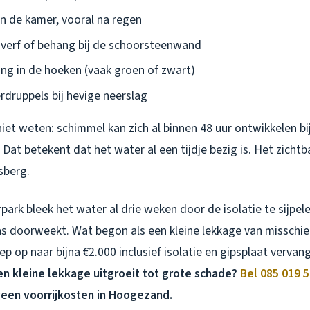
in de kamer, vooral na regen
verf of behang bij de schoorsteenwand
g in de hoeken (vaak groen of zwart)
rdruppels bij hevige neerslag
iet weten: schimmel kan zich al binnen 48 uur ontwikkelen b
? Dat betekent dat het water al een tijdje bezig is. Het zichtb
jsberg.
rpark bleek het water al drie weken door de isolatie te sijpel
s doorweekt. Wat begon als een kleine lekkage van misschi
iep op naar bijna €2.000 inclusief isolatie en gipsplaat vervan
n kleine lekkage uitgroeit tot grote schade?
Bel 085 019 5
 geen voorrijkosten in Hoogezand.