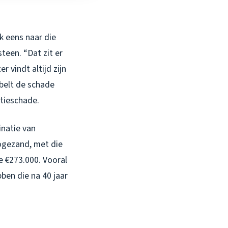
jk eens naar die
steen. “Dat zit er
r vindt altijd zijn
belt de schade
atieschade.
natie van
oogezand, met die
de €273.000. Vooral
ben die na 40 jaar