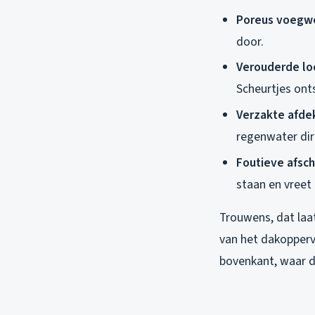
Poreus voegw
door.
Verouderde l
Scheurtjes ont
Verzakte afde
regenwater dir
Foutieve afsc
staan en vreet 
Trouwens, dat laa
van het dakoppervl
bovenkant, waar d