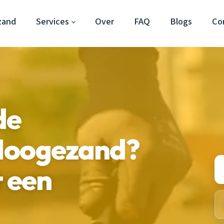
zand
Services
Over
FAQ
Blogs
Co
de
Hoogezand?
t een